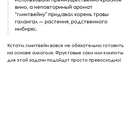
вино, а неповторимый аромат
“глинтвейну” придавал корень травы
галангал — растения, родственного
имбирю.
Кстати, глинтвейн вовсе не обязательно готовить
на основе алкоголя. Фруктовые соки или компоты
для этой задачи подойдут просто превосходно!
Рекомендуем попробовать безалкогольный
глинтвейн по
фирменному рецепту
от «Ешь
Деревенское». Такой согревающий напиток будет
отличным сюрпризом на новогоднем столе.
Что нам понадобится:
компот вишневый с
косточкой
,
сироп для глинтвейна
, смесь для
глинтвейна
«Апельсиновая гармония»
или
«Пряная
вишня»
.