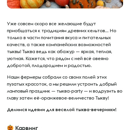
Уже совсем скоро все желающие будут
приобщаться к традициям древних кельтов… Но
только в части почитания вкуса и питательных
качеств, а также компанейских возможностей
тыквы! Тыква ведь как абажур — яркая, теплая,
уютная. Кажется, что рядом с ней всё овеяно
добротой, плодородием и радостью.
Наши фермеры собрали со своих полей этих
пузатых красоток, а мы решили устроить добрый
ламповый праздник — тыква-party — и водрузить во
главу затеи её-оранжевое-величество Тыкву!
Делимся идеями для веселой тыква-вечеринки!
Карвинг