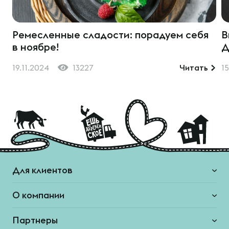
Ремесленные сладости: порадуем себя
В
в ноябре!
Д
19.11.2024
13227
Читать
15
Для клиентов
О компании
Партнеры