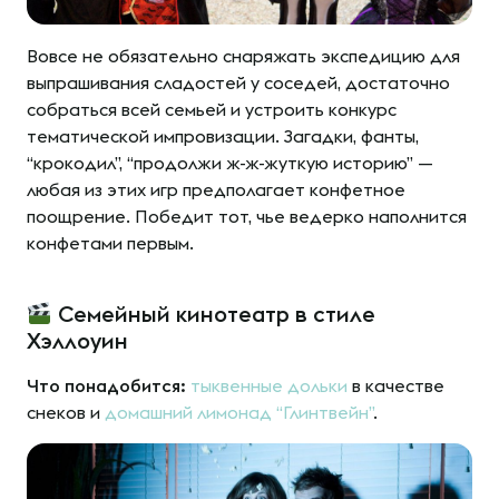
Вовсе не обязательно снаряжать экспедицию для
выпрашивания сладостей у соседей, достаточно
собраться всей семьей и устроить конкурс
тематической импровизации. Загадки, фанты,
“крокодил”, “продолжи ж-ж-жуткую историю” —
любая из этих игр предполагает конфетное
поощрение. Победит тот, чье ведерко наполнится
конфетами первым.
Семейный кинотеатр в стиле
Хэллоуин
Что понадобится:
тыквенные дольки
в качестве
снеков и
домашний лимонад “Глинтвейн”
.