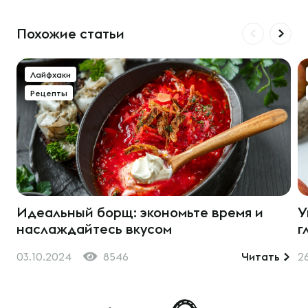
Похожие статьи
Лайфхаки
Рецепты
Идеальный борщ: экономьте время и
У
наслаждайтесь вкусом
г
03.10.2024
8546
Читать
2