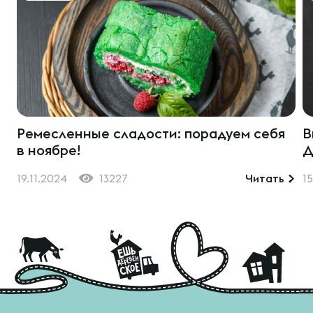
Ремесленные сладости: порадуем себя
В
в ноябре!
Д
19.11.2024
13227
Читать
15