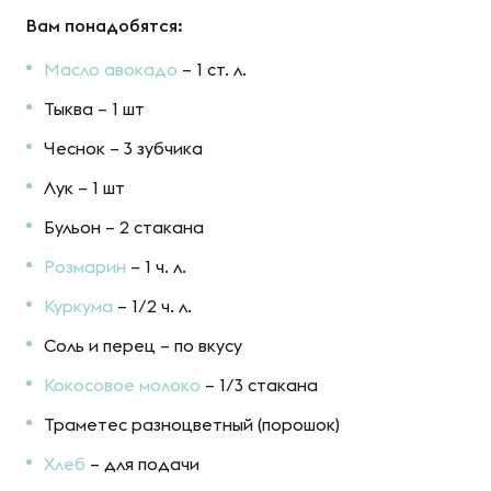
Вам понадобятся:
Масло авокадо
– 1 ст. л.
Тыква – 1 шт
Чеснок – 3 зубчика
Лук – 1 шт
Бульон – 2 стакана
Розмарин
– 1 ч. л.
Куркума
– 1/2 ч. л.
Соль и перец – по вкусу
Кокосовое молоко
– 1/3 стакана
Траметес разноцветный (порошок)
Хлеб
– для подачи