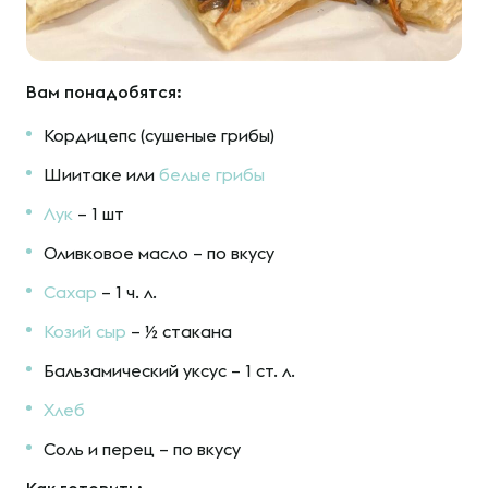
Вам понадобятся:
Кордицепс (сушеные грибы)
Шиитаке или
белые грибы
Лук
– 1 шт
Оливковое масло – по вкусу
Сахар
– 1 ч. л.
Козий сыр
– ½ стакана
Бальзамический уксус – 1 ст. л.
Хлеб
Соль и перец – по вкусу
Как готовить: