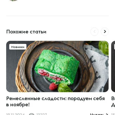
Похожие статьи
Новинки
Ремесленные сладости: порадуем себя
В
в ноябре!
Д
19.11.2024
13227
Читать
15