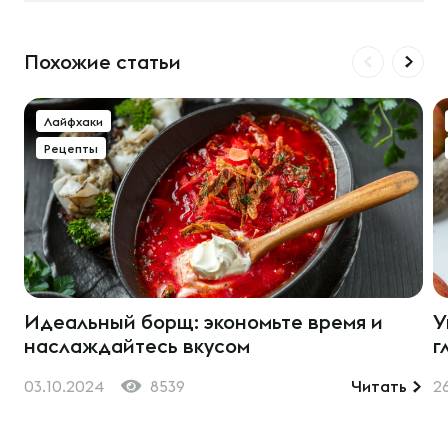
Похожие статьи
Лайфхаки
Рецепты
Идеальный борщ: экономьте время и
У
наслаждайтесь вкусом
г
03.10.2024
8539
Читать
2